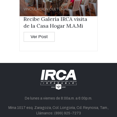
VINCULACIÓN CULTURAL
Recibe Galería IRCA visita
de la Casa Hogar M.A.Mi
Ver Post
De lunes a viernes de 8:00a.m. a 6:00p.m.
Mina 1017 esq. Zaragoza, Col. Longoria, Cd. Reynosa, Tam.,
Llámanos:
(899) 925-7273