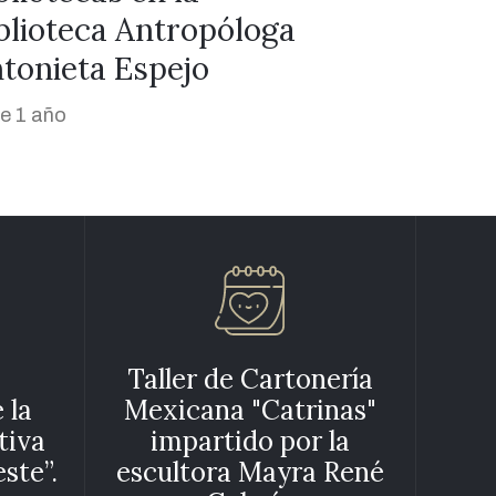
hace 1 año
Taller de Cartonería
 la
Mexicana "Catrinas"
tiva
impartido por la
ste”.
escultora Mayra René