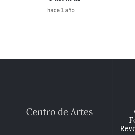
hace 1 año
Centro de Artes
F
Revo