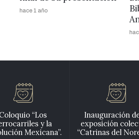
Biblioteca Antropóloga
Antonieta Espejo
hace 1 año
Coloquio “Los
Inauguración de
errocarriles y la
exposición colec
lución Mexicana”.
“Catrinas del Nore