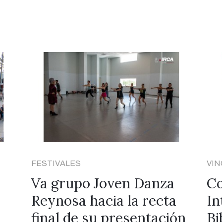
VINCULACIÓN CULTURAL
anza
Conmemoran del Día
ecta
Internacional de las
tación
Bibliotecas en la