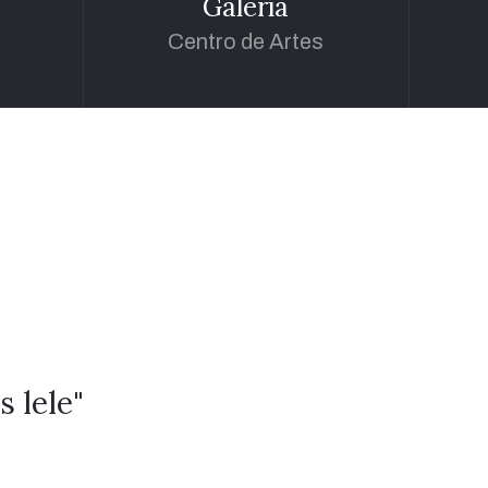
Galería
Centro de Artes
 lele"