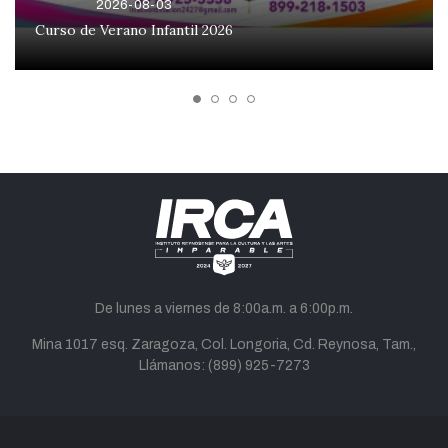
2026-08-03
Curso de Verano Infantil 2026
De lunes a viernes de 8:00a.m. a 6:00p.m.
Mina 1017 esq. Zaragoza, Col. Longoria, Cd. Reynosa, Tam.,
Llámanos:
(899) 925-7273