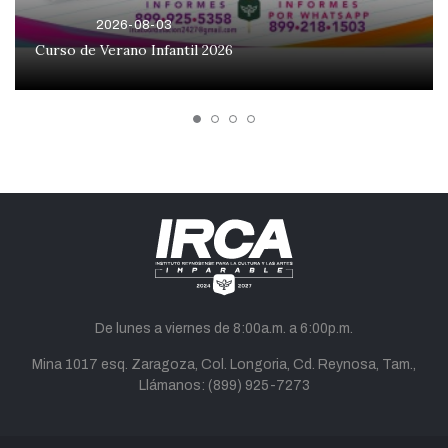
2026-08-03
Curso de Verano Infantil 2026
De lunes a viernes de 8:00a.m. a 6:00p.m.
Mina 1017 esq. Zaragoza, Col. Longoria, Cd. Reynosa, Tam.,
Llámanos:
(899) 925-7273