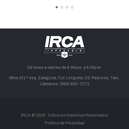
De lunes a viernes de 8:00a.m. a 6:00p.m.
Mina 1017 esq. Zaragoza, Col. Longoria, Cd. Reynosa, Tam.,
Llámanos:
(899) 925-7273
twitter
facebook
youtube
instagram
tiktok
correo
IRCA
© 2026. Todos los Derechos Reservados
Política de Privacidad