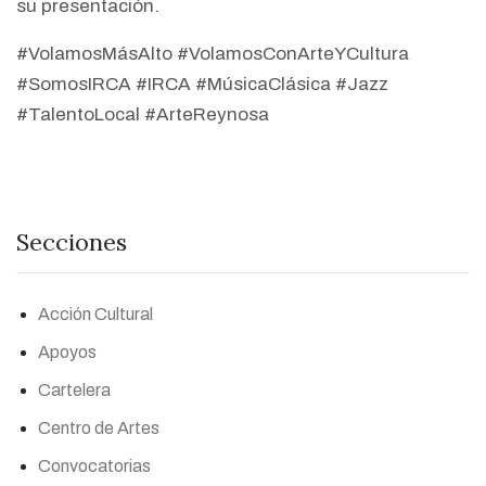
su presentación.
#VolamosMásAlto #VolamosConArteYCultura
#SomosIRCA #IRCA #MúsicaClásica #Jazz
#TalentoLocal #ArteReynosa
Secciones
Acción Cultural
Apoyos
Cartelera
Centro de Artes
Convocatorias