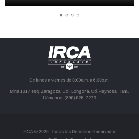
De lunes a viernes de 8:00a.m. a 6:00p.m.
Mina 1017 esq. Zaragoza, Col. Longoria, Cd. Reynosa, Tam.,
Llámanos:
(899) 925-7273
twitter
facebook
youtube
instagram
tiktok
correo
IRCA
© 2026. Todos los Derechos Reservados